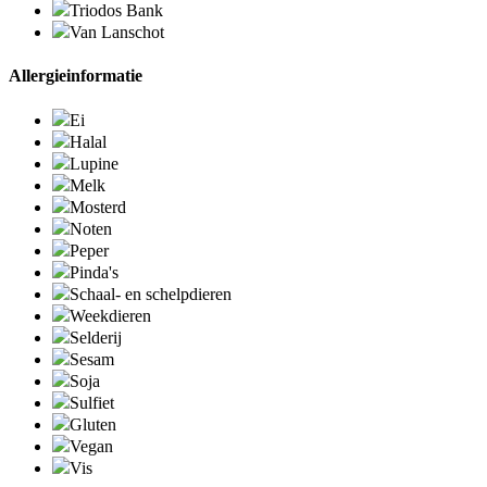
Triodos Bank
Van Lanschot
Allergieinformatie
Ei
Halal
Lupine
Melk
Mosterd
Noten
Peper
Pinda's
Schaal- en schelpdieren
Weekdieren
Selderij
Sesam
Soja
Sulfiet
Gluten
Vegan
Vis