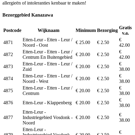
allergieën of intoleranties kenbaar te maken!
Bezorggebied Kanazawa
Gratis
Postcode
Wijknaam
Minimum
Bezorging
v.a.
Etten-Leur - Etten - Leur /
€
4871
€ 25.00
€ 2.50
Noord - Oost
42.00
Etten-Leur - Etten - Leur /
€
4872
€ 20.00
€ 2.50
Centrum En Buitengebied
42.00
Etten-Leur - Etten - Leur /
€
4873
€ 20.00
€ 2.50
Zuid
38.00
Etten-Leur - Etten - Leur /
€
4874
€ 20.00
€ 2.50
Noord - West
38.00
Etten-Leur - Etten - Leur /
€
4875
€ 20.00
€ 2.50
Centrum
38.00
€
4876
Etten-Leur - Klappenberg
€ 20.00
€ 2.50
38.00
Etten-Leur -
€
4877
Industriegebied Vosdonk -
€ 20.00
€ 2.50
38.00
Noord
Etten-Leur -
€
4879
Industriegebied Vosdonk -
€ 20.00
€ 2.50