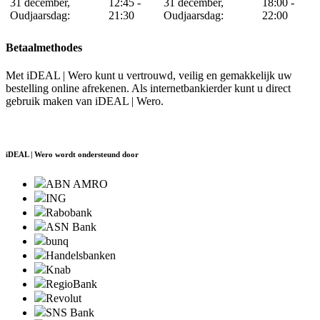
31 december,
12:45 -
31 december,
18:00 -
Oudjaarsdag:
21:30
Oudjaarsdag:
22:00
Betaalmethodes
Met iDEAL | Wero kunt u vertrouwd, veilig en gemakkelijk uw
bestelling online afrekenen. Als internetbankierder kunt u direct
gebruik maken van iDEAL | Wero.
iDEAL | Wero wordt ondersteund door
ABN AMRO
ING
Rabobank
ASN Bank
bunq
Handelsbanken
Knab
RegioBank
Revolut
SNS Bank