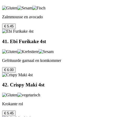
Zalmmousse en avocado
€ 5.45
41. Ebi Furikake 4st
Gefrituurde garnaal en komkommer
€ 6.00
42. Crispy Maki 4st
Krokante rol
€ 5.45