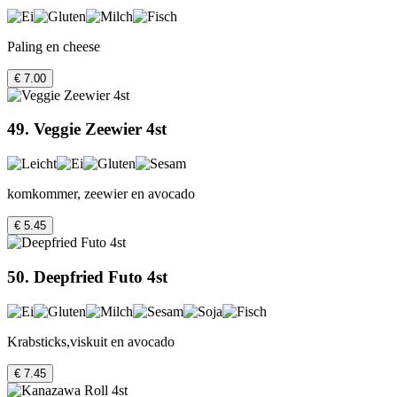
Paling en cheese
€ 7.00
49. Veggie Zeewier 4st
komkommer, zeewier en avocado
€ 5.45
50. Deepfried Futo 4st
Krabsticks,viskuit en avocado
€ 7.45