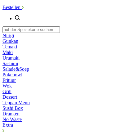
Bestellen
Nirigi
Gunkan
Temaki
Maki
Uramaki
Sashimi
Salade&Soep
Pokebowl
Frituur
Wok
Grill
Dessert
Teppan Menu
Sushi Box
Dranken
No Waste
Extra